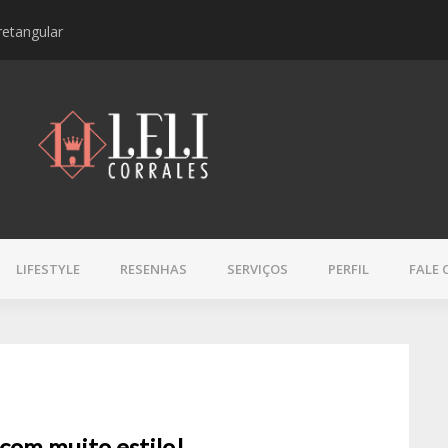
retangular
Resenha | Sérum L’Oc
LELI CORRALES
LIFESTYLE
RESENHAS
SERVIÇOS
PERFIL
FALE
com muito estilo!