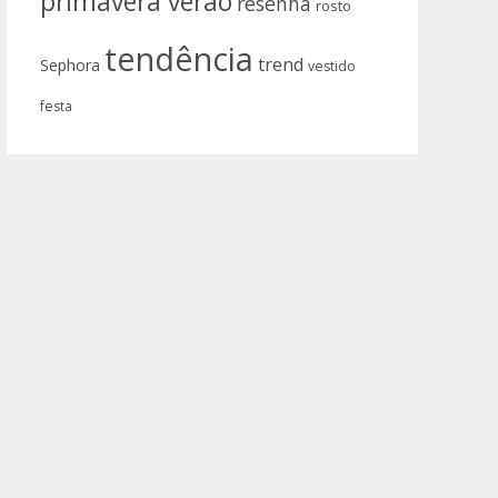
primavera verão
resenha
rosto
tendência
trend
Sephora
vestido
festa