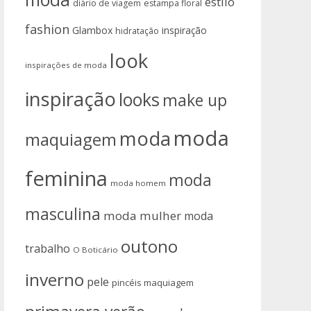
estilo
diário de viagem
estampa floral
fashion
Glambox
inspiração
hidratação
look
inspirações de moda
inspiração
looks
make up
moda
moda
maquiagem
feminina
moda
moda homem
masculina
moda mulher
moda
outono
trabalho
O Boticário
inverno
pele
pincéis maquiagem