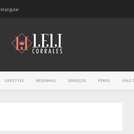
retangular
Resenha | Sérum L’Oc
LELI CORRALES
LIFESTYLE
RESENHAS
SERVIÇOS
PERFIL
FALE