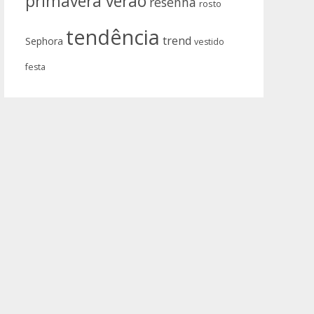
primavera verão
resenha
rosto
tendência
trend
Sephora
vestido
festa