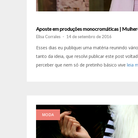
Aposte em produções monocromáticas | Mulher
Elisa Corrales
-
14 de setembro de 2016
Esses dias eu publiquei uma matéria reunindo vá
tanto da ideia, que resolvi publicar este post volt
perceber que nem só de pretinho básico vive
leia 
MODA