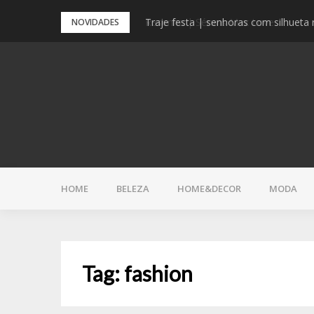
Pular
Traje festa | senhoras com silhueta 
NOVIDADES
para
o
conteúdo
HOME
BELEZA
HOME&DECOR
MODA
Tag:
fashion