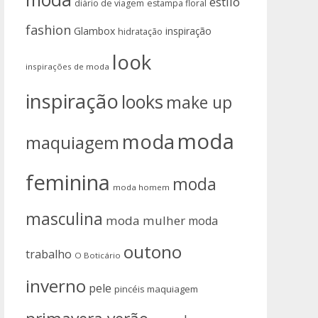
estilo
diário de viagem
estampa floral
fashion
Glambox
inspiração
hidratação
look
inspirações de moda
inspiração
looks
make up
moda
moda
maquiagem
feminina
moda
moda homem
masculina
moda mulher
moda
outono
trabalho
O Boticário
inverno
pele
pincéis maquiagem