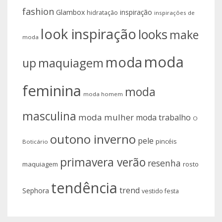
fashion
Glambox
inspiração
hidratação
inspirações de
look inspiração
looks
make
moda
moda
moda
up
maquiagem
feminina
moda
moda homem
masculina
moda mulher
moda trabalho
O
outono inverno
pele
pincéis
Boticário
primavera verão
resenha
maquiagem
rosto
tendência
trend
Sephora
vestido festa