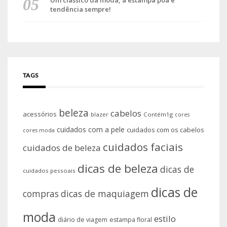
Um clássico da moda, a estampa poá é
tendência sempre!
TAGS
beleza
cabelos
acessórios
blazer
Contém1g
cores
cuidados com a pele
cuidados com os cabelos
cores moda
cuidados faciais
cuidados de beleza
dicas de beleza
dicas de
cuidados pessoais
dicas de
compras
dicas de maquiagem
moda
estilo
diário de viagem
estampa floral