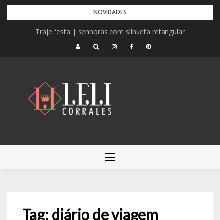
Pular
NOVIDADES
para
Traje festa | senhoras com silhueta retangular
o
conteúdo
LELI CORRALES
Tag:
diário de viagem