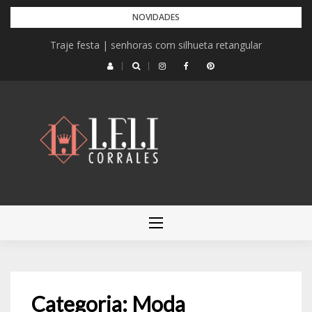
Pular
NOVIDADES
para
Traje festa | senhoras com silhueta retangular
o
conteúdo
LELI CORRALES
Categoria:
Moda