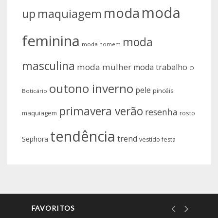
moda
moda
up
maquiagem
feminina
moda
moda homem
masculina
moda mulher
moda trabalho
O
outono inverno
pele
pincéis
Boticário
primavera verão
resenha
maquiagem
rosto
tendência
trend
Sephora
vestido festa
FAVORITOS