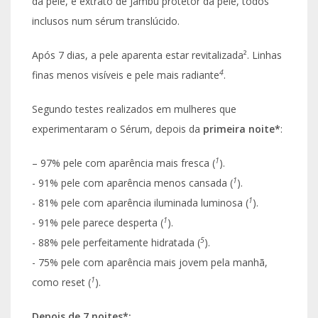
da pele, e extrato de Jambu protetor da pele, todos
inclusos num sérum translúcido.
Após 7 dias, a pele aparenta estar revitalizada². Linhas
4
finas menos visíveis e pele mais radiante
.
Segundo testes realizados em mulheres que
experimentaram o Sérum, depois da
primeira noite*
:
1
– 97% pele com aparência mais fresca (
).
1
​- 91% pele com aparência menos cansada (
).
1
​- 81% pele com aparência iluminada luminosa (
).
1
​- 91% pele parece desperta (
).
5
​- 88% pele perfeitamente hidratada (
).
​- 75% pele com aparência mais jovem pela manhã,
1
como reset (
).
Depois de 7 noites*: