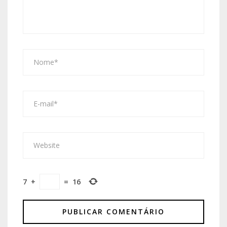
7
+
=
16