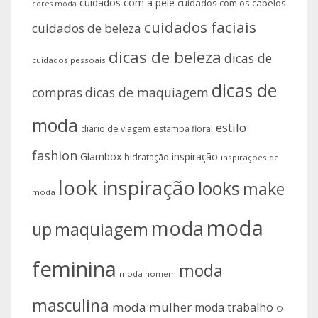
cuidados com a pele
cuidados com os cabelos
cores moda
cuidados faciais
cuidados de beleza
dicas de beleza
dicas de
cuidados pessoais
dicas de
compras
dicas de maquiagem
moda
estilo
diário de viagem
estampa floral
fashion
Glambox
inspiração
hidratação
inspirações de
look inspiração
looks
make
moda
moda
moda
up
maquiagem
feminina
moda
moda homem
masculina
moda mulher
moda trabalho
O