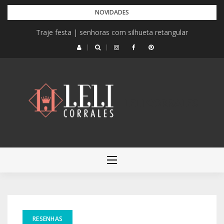
Pular
NOVIDADES
para
Traje festa | senhoras com silhueta retangular
o
conteúdo
LELI CORRALES
RESENHAS