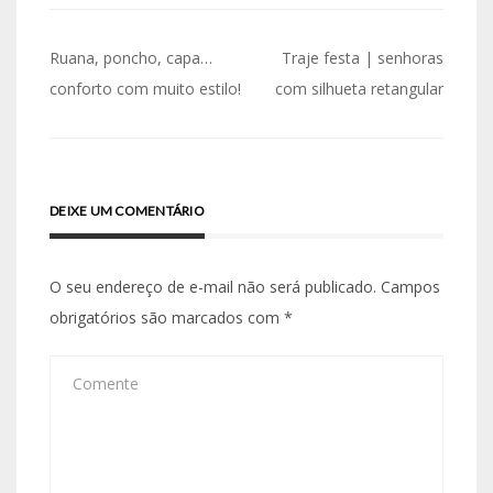
Navegação
Ruana, poncho, capa…
Traje festa | senhoras
de
conforto com muito estilo!
com silhueta retangular
Post
DEIXE UM COMENTÁRIO
O seu endereço de e-mail não será publicado.
Campos
obrigatórios são marcados com
*