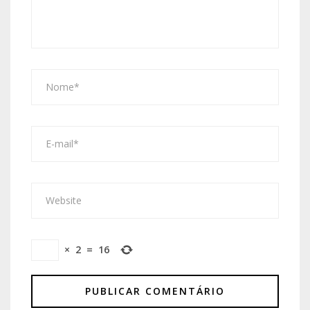
×
2
=
16