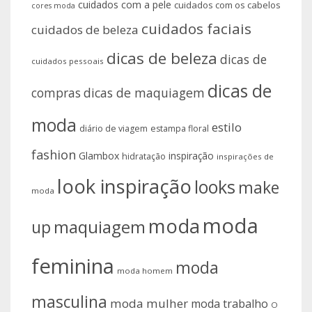
cuidados com a pele
cuidados com os cabelos
cores moda
cuidados faciais
cuidados de beleza
dicas de beleza
dicas de
cuidados pessoais
dicas de
compras
dicas de maquiagem
moda
estilo
diário de viagem
estampa floral
fashion
Glambox
inspiração
hidratação
inspirações de
look inspiração
looks
make
moda
moda
moda
up
maquiagem
feminina
moda
moda homem
masculina
moda mulher
moda trabalho
O