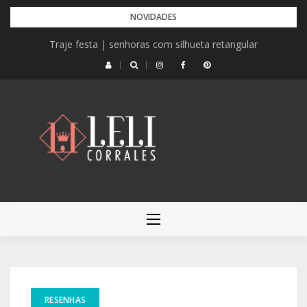
Pular
NOVIDADES
para
Traje festa | senhoras com silhueta retangular
o
conteúdo
LELI CORRALES
RESENHAS