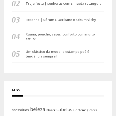
Traje festa | senhoras com silhueta retangular
Resenha | Sérum L’Occitane x Sérum Vichy
Ruana, poncho, capa…conforto com muito
estilo!
Um clássico da moda, a estampa poá é
tendência sempre!
TAGS
beleza
cabelos
acessórios
blazer
Contém1g
cores