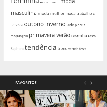
feminina
moda
moda homem
masculina
moda mulher
moda trabalho
O
outono inverno
pele
pincéis
Boticário
primavera verão
resenha
maquiagem
rosto
tendência
trend
Sephora
vestido festa
FAVORITOS