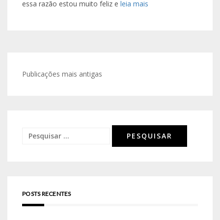
essa razão estou muito feliz e
leia mais
Navegação
Publicações mais antigas
por
posts
Pesquisar
por:
POSTS RECENTES