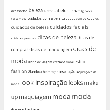
beleza
cabelos
acessórios
blazer
Contém1g
cores
cuidados com a pele
cuidados com os cabelos
cores moda
cuidados faciais
cuidados de beleza
dicas de beleza
dicas de
cuidados pessoais
dicas de
compras
dicas de maquiagem
moda
estilo
diário de viagem
estampa floral
fashion
Glambox
inspiração
hidratação
inspirações de
look inspiração
looks
make
moda
moda
moda
up
maquiagem