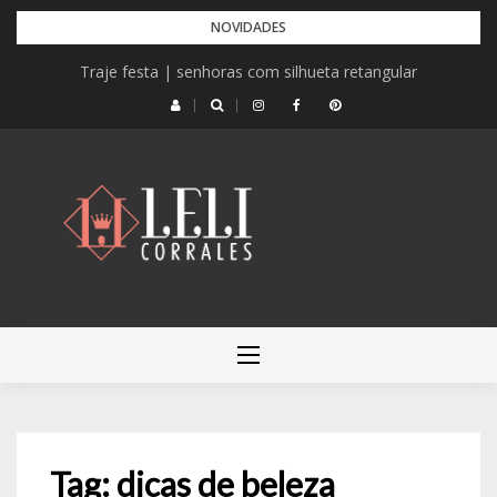
Pular
NOVIDADES
para
Traje festa | senhoras com silhueta retangular
o
conteúdo
LELI CORRALES
Tag:
dicas de beleza