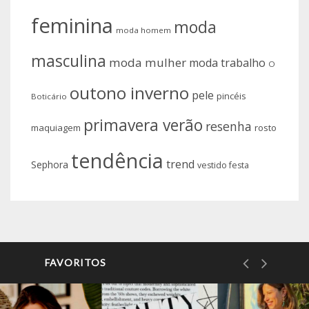
feminina
moda
moda homem
masculina
moda mulher
moda trabalho
O
outono inverno
pele
pincéis
Boticário
primavera verão
resenha
maquiagem
rosto
tendência
trend
Sephora
vestido festa
FAVORITOS