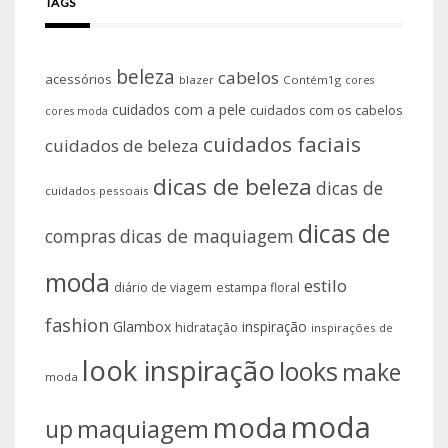
TAGS
beleza
cabelos
acessórios
blazer
Contém1g
cores
cuidados com a pele
cuidados com os cabelos
cores moda
cuidados faciais
cuidados de beleza
dicas de beleza
dicas de
cuidados pessoais
dicas de
compras
dicas de maquiagem
moda
estilo
diário de viagem
estampa floral
fashion
Glambox
inspiração
hidratação
inspirações de
look inspiração
looks
make
moda
moda
moda
up
maquiagem